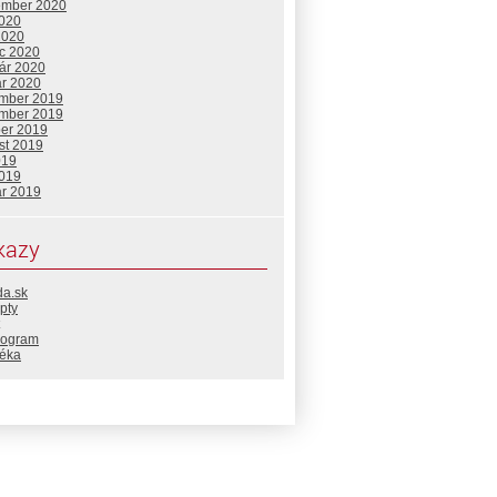
ember 2020
2020
2020
c 2020
uár 2020
ár 2020
mber 2019
mber 2019
ber 2019
st 2019
019
2019
ár 2019
kazy
da.sk
pty
rogram
téka