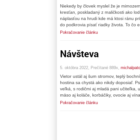
Niekedy by človek myslel že je mimozem
kresťan, poskladaný z maličkosti ako lod
náplasťou na hrudi kde má ktosi ránu príl
do podkrovia písať riadky života. To čo 
Pokračovanie článku
Návšteva
5. októbra 2022, Prečítané 889x,
michalpato
Vietor ustál aj šum stromov, teplý bochn
hostina sa chystá ako nikdy doposiaľ. P
veľká, s rodičmi aj mladá pani učiteľka,
mäso aj koláče, korbáčiky, ovocie aj ví
Pokračovanie článku