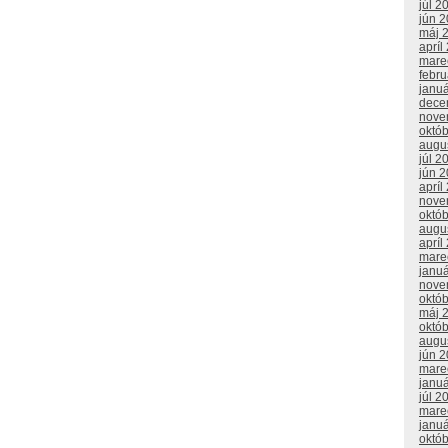
júl 2
jún 
máj 
apríl
mare
febr
janu
dece
nove
októ
augu
júl 2
jún 
apríl
nove
októ
augu
apríl
mare
janu
nove
októ
máj 
októ
augu
jún 
mare
janu
júl 2
mare
janu
októ