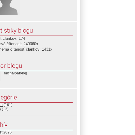
tistiky blogu
t článkov: 174
ová čítanosť: 249060x
merná čítanosť článkov: 1431x
or blogu
michalpatolog
egórie
ia
(161)
a
(13)
hív
st 2026