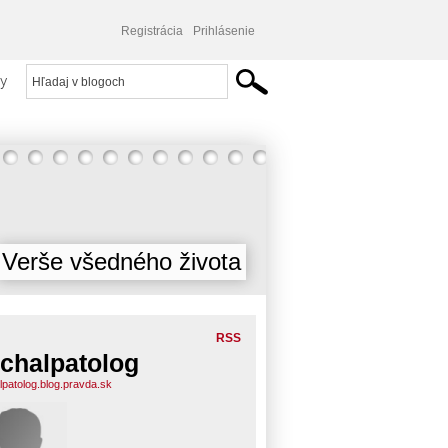
Registrácia
Prihlásenie
y
Verše všedného života
RSS
chalpatolog
lpatolog.blog.pravda.sk