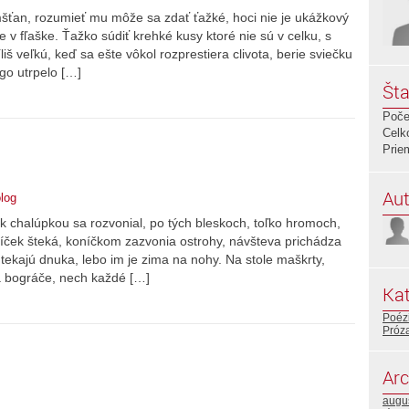
šťan, rozumieť mu môže sa zdať ťažké, hoci nie je ukážkový
e v fľaške. Ťažko súdiť krehké kusy ktoré nie sú v celku, s
iš veľkú, keď sa ešte vôkol rozprestiera clivota, berie sviečku
ego utrpelo […]
Šta
Poče
Celk
Prie
Aut
log
ík chalúpkou sa rozvonial, po tých bleskoch, toľko hromoch,
síček šteká, koníčkom zazvonia ostrohy, návšteva prichádza
 utekajú dnuka, lebo im je zima na nohy. Na stole maškrty,
na bográče, nech každé […]
Kat
Poéz
Próz
Arc
augu