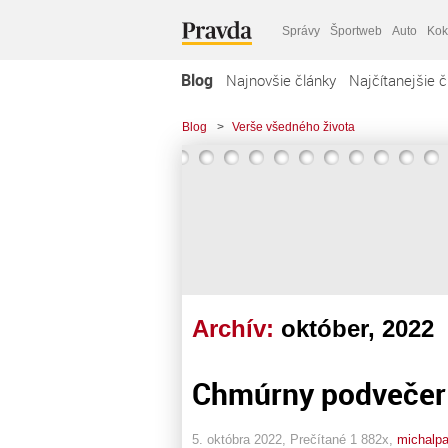
Správy
Športweb
Auto
Kok
Blog
Najnovšie články
Najčítanejšie č
Blog
>
Verše všedného života
Archív:
október, 2022
Chmúrny podvečer
5. októbra 2022, Prečítané 1 882x,
michalpa