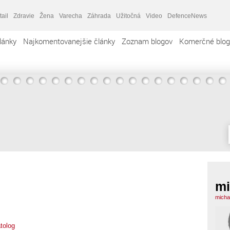
tail
Zdravie
Žena
Varecha
Záhrada
Užitočná
Video
DefenceNews
lánky
Najkomentovanejšie články
Zoznam blogov
Komerčné blog
mi
micha
tolog